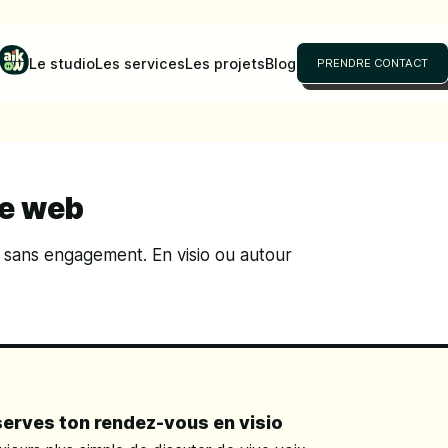
Le studio
Les services
Les projets
Blog
PRENDRE CONTACT
te web
 sans engagement. En visio ou autour
erves ton rendez-vous en visio