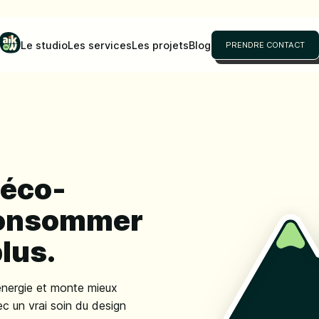
Le studio
Les services
Les projets
Blog
PRENDRE CONTACT
 éco-
consommer
lus.
énergie et monte mieux
ec un vrai soin du design