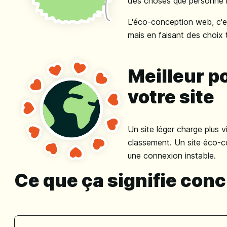
des choses que personne n
L'éco-conception web, c'es
mais en faisant des choix 
Meilleur po
votre site
Un site léger charge plus v
classement. Un site éco-co
une connexion instable.
Ce que ça signifie con