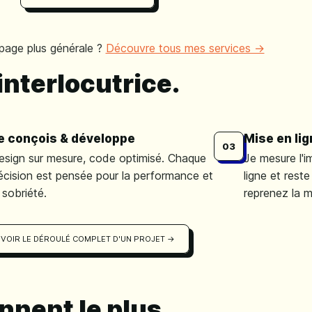
page plus générale ?
Découvre tous mes services →
interlocutrice.
e conçois & développe
Mise en lig
03
esign sur mesure, code optimisé. Chaque
Je mesure l'i
écision est pensée pour la performance et
ligne et rest
 sobriété.
reprenez la m
VOIR LE DÉROULÉ COMPLET D'UN PROJET →
nnent le plus