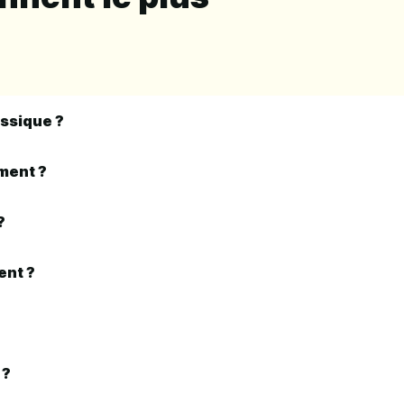
assique ?
ement ?
?
ent ?
 ?