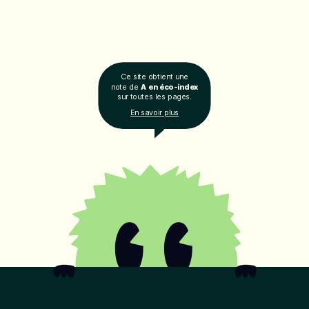
Ce site obtient une
note de
A en éco-index
sur toutes les pages.
En savoir plus