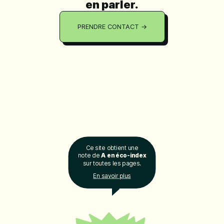
en parler.
PRENDRE CONTACT →
Ce site obtient une
note de
A en éco-index
sur toutes les pages.
En savoir plus