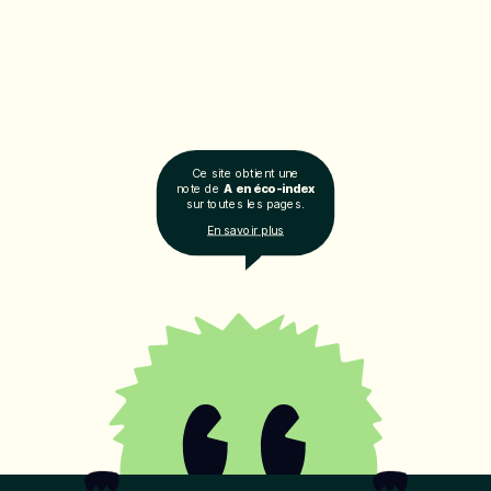
Ce site obtient une
note de
A en éco-index
sur toutes les pages.
En savoir plus