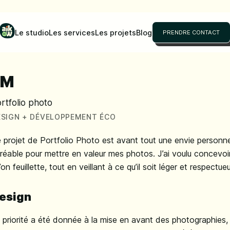
Le studio
Les services
Les projets
Blog
PRENDRE CONTACT
JM
rtfolio photo
ESIGN + DÉVELOPPEMENT ÉCO
 projet de Portfolio Photo est avant tout une envie personnel
réable pour mettre en valeur mes photos. J’ai voulu concevoir 
’on feuillette, tout en veillant à ce qu’il soit léger et respect
esign
 priorité a été donnée à la mise en avant des photographies,