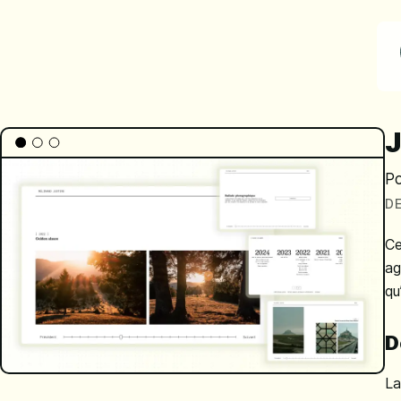
Po
D
Ce
ag
qu
D
La