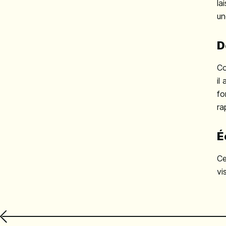
la
un
D
Co
il
fo
ra
É
Ce
vi