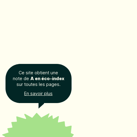
Ce site obtient une
note de
A en éco-index
sur toutes les pages.
En savoir plus